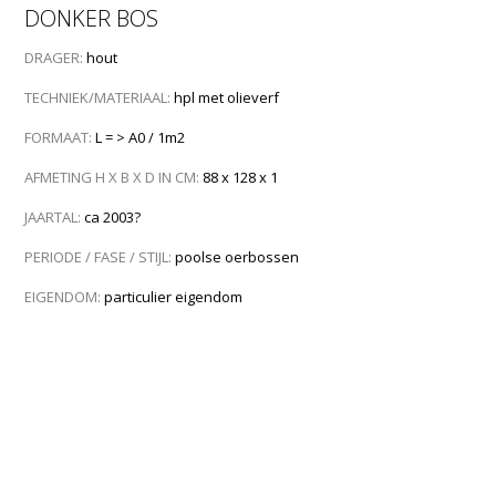
DONKER BOS
DRAGER:
hout
TECHNIEK/MATERIAAL:
hpl met olieverf
FORMAAT:
L = > A0 / 1m2
AFMETING H X B X D IN CM:
88 x 128 x 1
JAARTAL:
ca 2003?
PERIODE / FASE / STIJL:
poolse oerbossen
EIGENDOM:
particulier eigendom