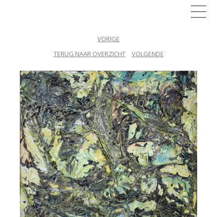
Skip
to
content
START
VORIGE
TERUG NAAR OVERZICHT
VOLGENDE
WERKEN
CORNELIA VROLIJK
CONTACT
LOGIN
ZOEKEN