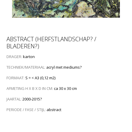
ABSTRACT (HERFSTLANDSCHAP? /
BLADEREN?)
DRAGER:
karton
TECHNIEK/MATERIAAL:
acryl met mediums?
FORMAAT:
S = < A3 (0,12 m2)
AFMETING H X B X D IN CM:
ca 30 x 30 cm
JAARTAL:
2000-2015?
PERIODE / FASE / STIJL:
abstract